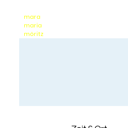
mara
maria
möri
tz