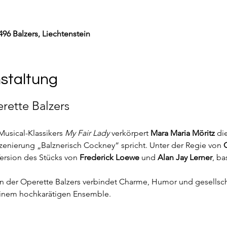
9496 Balzers, Liechtenstein
nstaltung
rette Balzers
Musical-Klassikers 
My Fair Lady
 verkörpert 
Mara Maria Möritz
 di
nszenierung „Balznerisch Cockney“ spricht. Unter der Regie von 
 Version des Stücks von 
Frederick Loewe
 und 
Alan Jay Lerner
, b
 der Operette Balzers verbindet Charme, Humor und gesellscha
 einem hochkarätigen Ensemble.