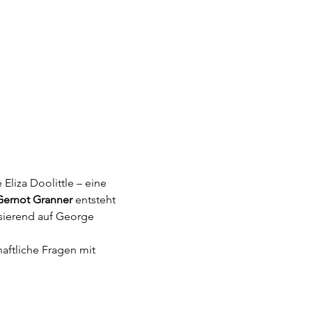
e Eliza Doolittle – eine 
Gernot Granner
 entsteht 
asierend auf George 
ftliche Fragen mit 