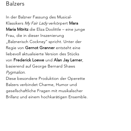
Balzers
In der Balzner Fassung des Musical-
Klassikers 
My Fair Lady
 verkörpert 
Mara 
Maria Möritz
 die Eliza Doolittle – eine junge 
Frau, die in dieser Inszenierung 
„Balznerisch Cockney“ spricht. Unter der 
Regie von 
Gernot Granner
 entsteht eine 
liebevoll aktualisierte Version des Stücks 
von 
Frederick Loewe
 und 
Alan Jay Lerner
, 
basierend auf George Bernard Shaws 
Pygmalion
.
Diese besondere Produktion der Operette 
Balzers verbindet Charme, Humor und 
gesellschaftliche Fragen mit musikalischer 
Brillanz und einem hochkarätigen Ensemble.
Diese Veranstaltung teilen