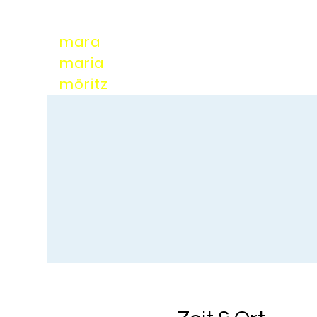
mara
maria
möri
tz