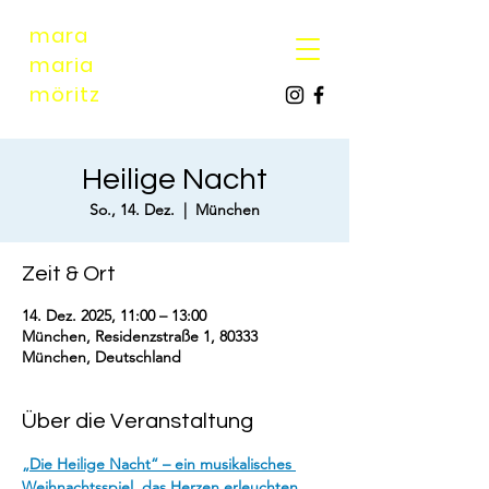
mara
maria
möri
tz
Heilige Nacht
So., 14. Dez.
  |  
München
Zeit & Ort
14. Dez. 2025, 11:00 – 13:00
München, Residenzstraße 1, 80333
München, Deutschland
Über die Veranstaltung
„Die Heilige Nacht“ – ein musikalisches 
Weihnachtsspiel, das Herzen erleuchten 