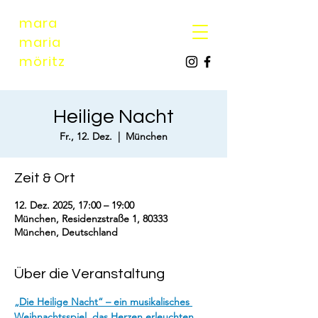
mara
maria
möri
tz
Heilige Nacht
Fr., 12. Dez.
  |  
München
Zeit & Ort
12. Dez. 2025, 17:00 – 19:00
München, Residenzstraße 1, 80333
München, Deutschland
Über die Veranstaltung
„Die Heilige Nacht“ – ein musikalisches 
Weihnachtsspiel, das Herzen erleuchten 