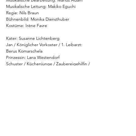
Musikalische Bearbeitung:
Marius Adam
Musikalische Leitung:
Makiko Eguchi
Regie:
Nils Braun
Bühnenbild:
Monika Diensthuber
Kostüme:
Irène Favre
Kater:
Susanne Lichtenberg
Jan / Königlicher Vorkoster / 1. Leibarzt:
Berus Komarschela
Prinzessin:
Lana Westendorf
Schuster / Küchenjunge / Zaubereigehilfin / 
Erntearbeiterin:
Mara Maria Möritz
König / Mittlerer Bruder / Erntearbeiter:
Ferdinand Krumbügel
Älterer Bruder / 
Oberhofzeremonienmeister / 2. Leibarzt / 
Erntearbeiter / Zauberer / Herr Ogre:
Cornelius Lewenberg
Mehr Infos: 
https://alleetheater.de/events/der-
gestiefelte-kater/