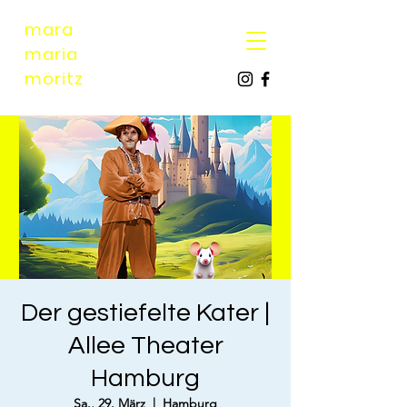
mara
maria
möri
tz
Der gestiefelte Kater |
Allee Theater
Hamburg
Sa., 29. März
  |  
Hamburg