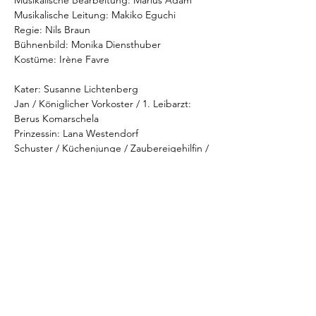
Musikalische Bearbeitung:
Marius Adam
Musikalische Leitung:
Makiko Eguchi
Regie:
Nils Braun
Bühnenbild:
Monika Diensthuber
Kostüme:
Irène Favre
Kater:
Susanne Lichtenberg
Jan / Königlicher Vorkoster / 1. Leibarzt:
Berus Komarschela
Prinzessin:
Lana Westendorf
Schuster / Küchenjunge / Zaubereigehilfin / 
Erntearbeiterin:
Mara Maria Möritz
König / Mittlerer Bruder / Erntearbeiter:
Ferdinand Krumbügel
Älterer Bruder / 
Oberhofzeremonienmeister / 2. Leibarzt / 
Erntearbeiter / Zauberer / Herr Ogre:
Cornelius Lewenberg
Mehr Infos: 
https://alleetheater.de/events/der-
gestiefelte-kater/