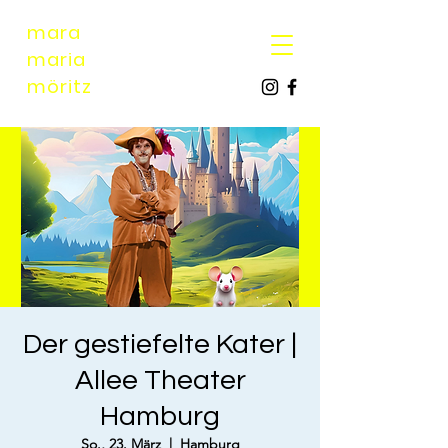
mara
maria
möri
tz
Der gestiefelte Kater |
Allee Theater
Hamburg
So., 23. März
  |  
Hamburg