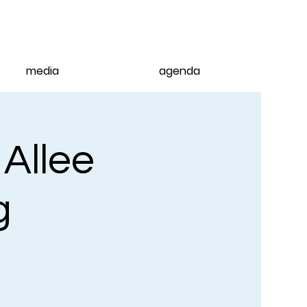
media
agenda
 Allee
g