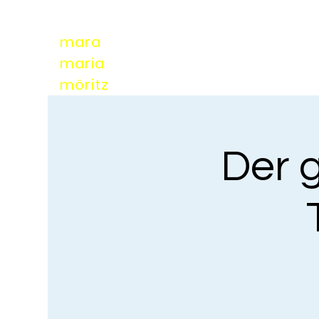
mara
maria
möri
tz
Der g