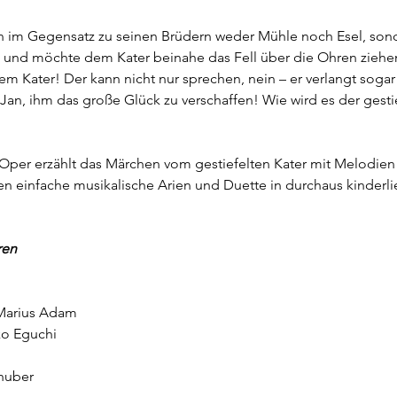
n im Gegensatz zu seinen Brüdern weder Mühle noch Esel, sonde
l und möchte dem Kater beinahe das Fell über die Ohren zieh
em Kater! Der kann nicht nur sprechen, nein – er verlangt sogar 
Jan, ihm das große Glück zu verschaffen! Wie wird es der gestie
 Oper erzählt das Märchen vom gestiefelten Kater mit Melodi
n einfache musikalische Arien und Duette in durchaus kinderl
ren
Marius Adam
o Eguchi
huber