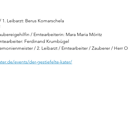
 1. Leibarzt:
Berus Komarschela
f
ubereigehilfin / Erntearbeiterin:
Mara Maria Möritz
ntearbeiter:
Ferdinand Krumbügel
emonienmeister / 2. Leibarzt / Erntearbeiter / Zauberer / Herr O
ater.de/events/der-gestiefelte-kater/