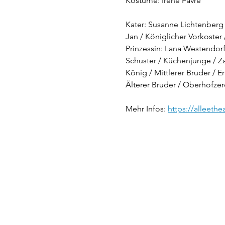
Kostüme:
Irène Favre
Kater:
Susanne Lichtenberg
Jan / Königlicher Vorkoster /
Prinzessin:
Lana Westendor
Schuster / Küchenjunge / Za
König / Mittlerer Bruder / Er
Älterer Bruder / Oberhofzer
Mehr Infos: 
https://alleethe