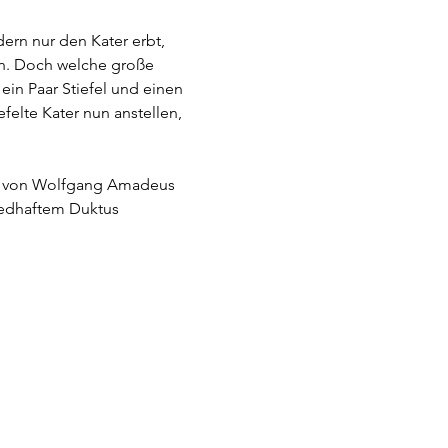
rn nur den Kater erbt, 
en. Doch welche große 
ein Paar Stiefel und einen 
felte Kater nun anstellen, 
en von Wolfgang Amadeus 
iedhaftem Duktus 