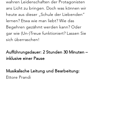
wahren Leidenschaften der Protagonisten 
ans Licht zu bringen. Doch was können wir 
heute aus dieser „Schule der Liebenden“ 
lernen? Etwa wie man liebt? Wie das 
Begehren gezähmt werden kann? Oder 
gar wie (Un-)Treue funktioniert? Lassen Sie 
sich überraschen!
Aufführungsdauer: 2 Stunden 30 Minuten – 
inklusive einer Pause
Musikalische Leitung und Bearbeitung: 
Ettore Prandi
Regie: 
Alfonso Romero Mora
Bühnenbild und Kostüme: 
Jürgen Kirner
Fiordiligi: 
N.N.
Dorabella: 
Feline Knabe
Ferrando: 
Berus Komarschela
Guglielmo: 
Cornelius Lewenberg
Despina: 
Mara Maria Möritz
Don Alfonso: 
Titus Witt