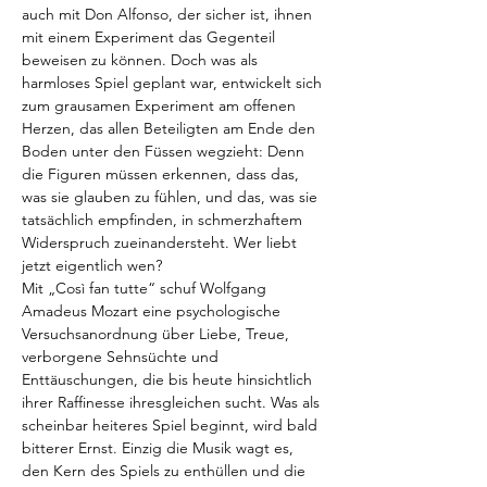
auch mit Don Alfonso, der sicher ist, ihnen 
mit einem Experiment das Gegenteil 
beweisen zu können. Doch was als 
harmloses Spiel geplant war, entwickelt sich 
zum grausamen Experiment am offenen 
Herzen, das allen Beteiligten am Ende den 
Boden unter den Füssen wegzieht: Denn 
die Figuren müssen erkennen, dass das, 
was sie glauben zu fühlen, und das, was sie 
tatsächlich empfinden, in schmerzhaftem 
Widerspruch zueinandersteht. Wer liebt 
jetzt eigentlich wen?
Mit „Così fan tutte“ schuf Wolfgang 
Amadeus Mozart eine psychologische 
Versuchsanordnung über Liebe, Treue, 
verborgene Sehnsüchte und 
Enttäuschungen, die bis heute hinsichtlich 
ihrer Raffinesse ihresgleichen sucht. Was als 
scheinbar heiteres Spiel beginnt, wird bald 
bitterer Ernst. Einzig die Musik wagt es, 
den Kern des Spiels zu enthüllen und die 