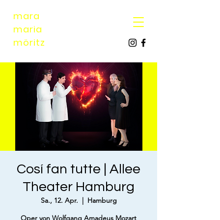
mara
maria
möri
tz
Cosí fan tutte | Allee
Theater Hamburg
Sa., 12. Apr.
  |  
Hamburg
Oper von Wolfgang Amadeus Mozart